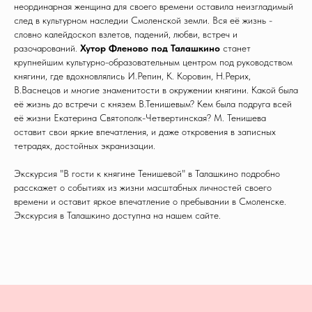
неординарная женщина для своего времени оставила неизгладимый
след в культурном наследии Смоленской земли. Вся её жизнь -
словно калейдоскоп взлетов, падений, любви, встреч и
разочарований.
Хутор Фленово под Талашкино
станет
крупнейшим культурно-образовательным центром под руководством
княгини, где вдохновлялись И.Репин, К. Коровин, Н.Рерих,
В.Васнецов и многие знаменитости в окружении княгини. Какой была
её жизнь до встречи с князем В.Тенишевым? Кем была подруга всей
её жизни Екатерина Святополк-Четвертинская? М. Тенишева
оставит свои яркие впечатления, и даже откровения в записных
тетрадях, достойных экранизации.
Экскурсия "В гости к княгине Тенишевой" в Талашкино подробно
расскажет о событиях из жизни масштабных личностей своего
времени и оставит яркое впечатление о пребывании в Смоленске.
Экскурсия в Талашкино доступна на нашем сайте.